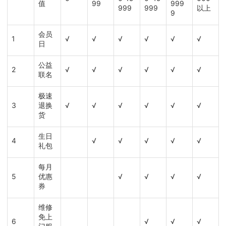
值
99
999
999
999
以上
9
会员
1
√
√
√
√
√
√
日
公益
2
√
√
√
√
√
√
联名
极速
3
退换
√
√
√
√
√
√
货
生日
4
√
√
√
√
√
礼包
每月
5
优惠
√
√
√
√
券
维修
免上
6
√
√
√