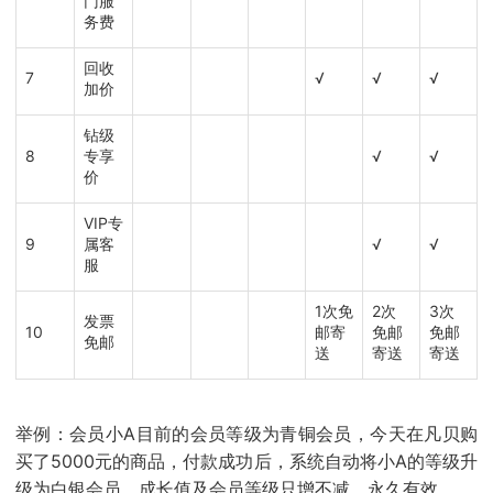
门服
务费
回收
7
√
√
√
加价
钻级
8
专享
√
√
价
VIP专
9
属客
√
√
服
1次免
2次
3次
发票
10
邮寄
免邮
免邮
免邮
送
寄送
寄送
举例：会员小A目前的会员等级为青铜会员，今天在凡贝购
买了5000元的商品，付款成功后，系统自动将小A的等级升
级为白银会员。成长值及会员等级只增不减，永久有效。