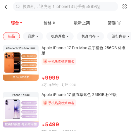
换新机，迎虎运！iphone13到手价5999起！
首页
分类
购物车
我的
综合
价格
最新上架
筛选
新品
品牌
机身厚度
机身内存
运行内存
Apple iPhone 17 Pro Max 星宇橙色 256GB 标准
版
手机热卖榜第18名
9999
￥
4万+条评论
，好评100%
Apple iPhone 17 薰衣草紫色 256GB 标准版
手机热卖榜第19名
5499
￥