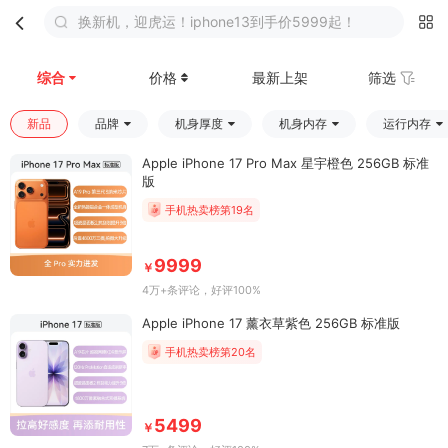
换新机，迎虎运！iphone13到手价5999起！
首页
分类
购物车
我的
综合
价格
最新上架
筛选
新品
品牌
机身厚度
机身内存
运行内存
Apple iPhone 17 Pro Max 星宇橙色 256GB 标准
版
手机热卖榜第19名
9999
￥
4万+条评论
，好评100%
Apple iPhone 17 薰衣草紫色 256GB 标准版
手机热卖榜第20名
5499
￥