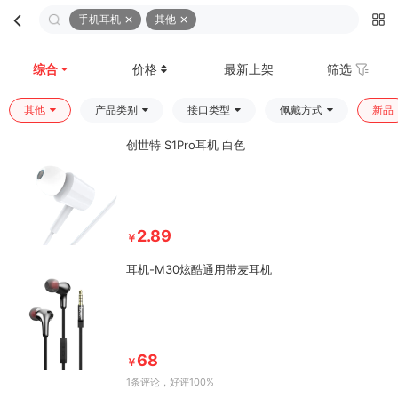
手机耳机
其他
首页
分类
购物车
我的
综合
价格
最新上架
筛选
其他
产品类别
接口类型
佩戴方式
新品
创世特 S1Pro耳机 白色
2.89
￥
耳机-M30炫酷通用带麦耳机
68
￥
1条评论
，好评100%