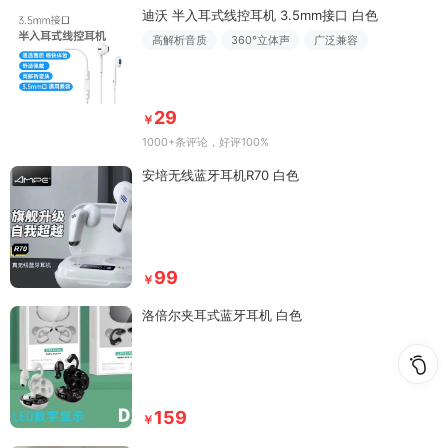
迪沃 半入耳式线控耳机 3.5mm接口 白色
高解析音质
360°立体声
广泛兼容
29
￥
1000+条评论
，好评100%
安培无线蓝牙耳机R70 白色
99
￥
洛倍尔夹耳式蓝牙耳机 白色
159
￥