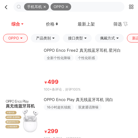
手机耳机
OPPO
首页
分类
购物车
我的
综合
价格
最新上架
筛选
OPPO
产品类别
接口类型
佩戴方式
新
OPPO Enco Free2 真无线蓝牙耳机 星河白
全新个性化降噪
个性化听感
499
￥
100+条评论
，好评100%
OPPO Enco Play 真无线蓝牙耳机 润白
16小时超长续航
双麦通话降噪
299
￥