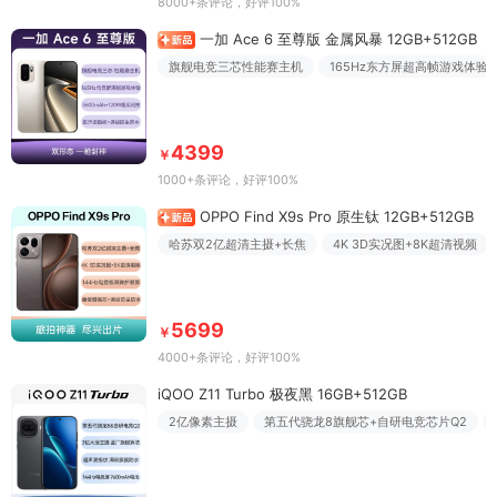
8000+条评论
，好评100%
一加 Ace 6 至尊版 金属风暴 12GB+512GB
旗舰电竞三芯性能赛主机
165Hz东方屏超高帧游戏体验
4399
￥
1000+条评论
，好评100%
OPPO Find X9s Pro 原生钛 12GB+512GB
哈苏双2亿超清主摄+长焦
4K 3D实况图+8K超清视频
5699
￥
4000+条评论
，好评100%
iQOO Z11 Turbo 极夜黑 16GB+512GB
2亿像素主摄
第五代骁龙8旗舰芯+自研电竞芯片Q2