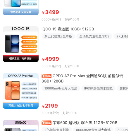
3499
￥
6000+条评论
，好评100%
iQOO 15 赛道版 16GB+512GB
第五代骁龙8至尊版
全场景光追电竞芯Q3
2K珠峰屏
4999
￥
5000+条评论
，好评100%
OPPO A7 Pro Max 全网通5G版 前橙似锦
8GB+128GB
10000mAh长寿大电池
IP69K超强防水性能
超抗摔
2199
￥
300+条评论
，好评100%
荣耀600 超级版 曜石黑 12GB+512GB
2亿超清大底影像
8600mAh青海湖大电池
8000n