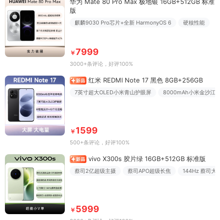
华为 Mate 80 Pro Max 极地银 16GB+512GB 标准
版
麒麟9030 Pro芯片+全新 HarmonyOS 6
硬核性能
7999
￥
3000+条评论
，好评100%
红米 REDMI Note 17 黑色 8GB+256GB
7英寸超大OLED小米青山护眼屏
8000mAh小米金沙江
1599
￥
500+条评论
，好评100%
vivo X300s 胶片绿 16GB+512GB 标准版
蔡司2亿超级主摄
蔡司APO超级长焦
144Hz 蔡司
5999
￥