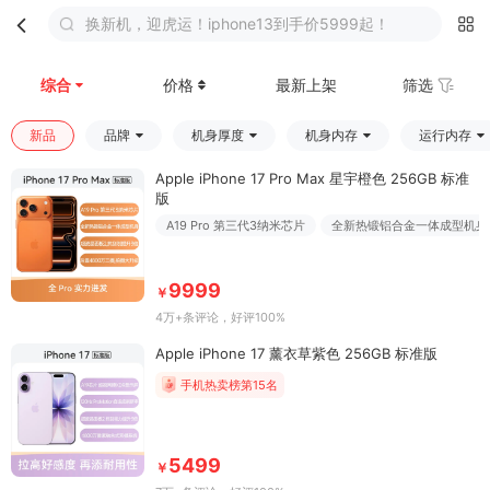
换新机，迎虎运！iphone13到手价5999起！
首页
分类
购物车
我的
综合
价格
最新上架
筛选
新品
品牌
机身厚度
机身内存
运行内存
Apple iPhone 17 Pro Max 星宇橙色 256GB 标准
版
A19 Pro 第三代3纳米芯片
全新热锻铝合金一体成型机身
9999
￥
4万+条评论
，好评100%
Apple iPhone 17 薰衣草紫色 256GB 标准版
手机热卖榜第15名
5499
￥