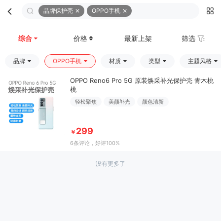
品牌保护壳
OPPO手机
首页
分类
购物车
我的
综合
价格
最新上架
筛选
品牌
OPPO手机
材质
类型
主题风格
OPPO Reno6 Pro 5G 原装焕采补光保护壳 青木桃
桃
轻松聚焦
美颜补光
颜色清新
299
￥
6条评论
，好评100%
没有更多了