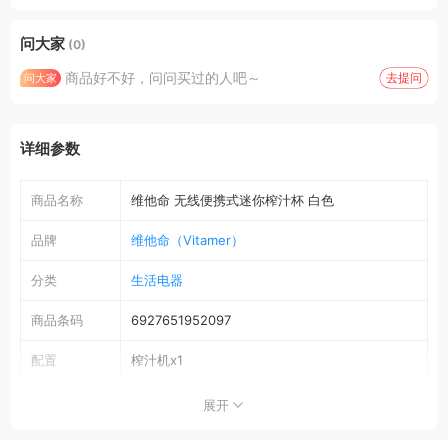
问大家
(0)
商品好不好，问问买过的人吧～
去提问
问大家
详细参数
商品名称
维他命 无线便携式迷你榨汁杯 白色
品牌
维他命（Vitamer）
分类
生活电器
商品条码
6927651952097
配置
榨汁机x1
主题参数
展开
品牌
维他命