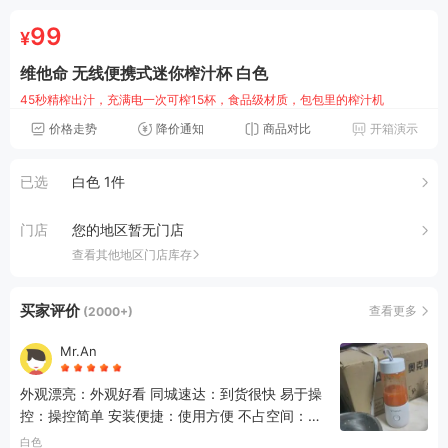
99
¥
维他命 无线便携式迷你榨汁杯 白色
45秒精榨出汁，充满电一次可榨15杯，食品级材质，包包里的榨汁机
价格走势
降价通知
商品对比
开箱演示
已选
白色 1件
门店
您的地区暂无门店
查看其他地区门店库存
买家评价
查看更多
(2000+)
Mr.An
外观漂亮：外观好看 同城速达：到货很快 易于操
控：操控简单 安装便捷：使用方便 不占空间：小
巧便携
白色