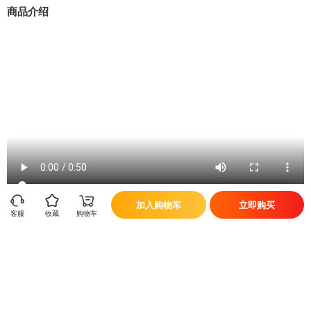
商品介绍
商品名称
维他命 无线便携式迷你榨汁杯
充电时间
3-4小时
容量
350ml
额定功率
65W
类型
榨汁杯
产品尺寸
78.2*78.2*234mm
颜色
白色/粉色
加入购物车
立即购买
客服
收藏
购物车
无线便携,一杯两用,45秒精榨出汁,现榨现喝,食品
功能特点
级安全材质
类别
功能分类
3925